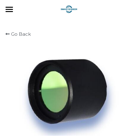
الصفحه الرئيسيه
Go Back
حلول
كاشف الحمى لـ COVID19
أنبوب تكثيف الصورة
عدسة التصوير الحراري
كاشف الأشعة تحت الحمراء غير الم
قلب الأشعة تحت الحمراء غير المب
كاميرا التصوير الحراري
ADAS للرؤية الليلية
شاشة AMOLED Microdisplay