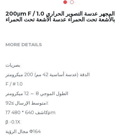
كاميرا حرارية محمولة
تحميل
200μm F / 1.0 المجهر عدسة التصوير الحراري
بالأشعة تحت الحمراء عدسة الأشعة تحت الحمراء
نطاق التصوير الحراري
مدونة
نظام حمولة الطائرات بدون طيار
Search
MORE DETAILS
على الخط التصوير الحراري
اللغة العربية
بصريات
اللغة العربية
الدقة (عدسة أساسية 42 مم) 200 ميكرومتر
اتصل بنا
F / # 1.0
English
الطول الموجي 8 ～ 12 ميكرومتر
Türkçe
متوسط الإرسال ≥92٪
كاشف 640 * 480 17μm
Español
β -0.1X
Português
مجال الرؤية Φ164