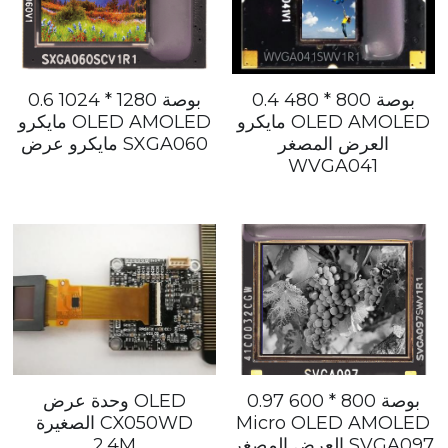
كاميرا حرارية محمولة
تحميل
نطاق التصوير الحراري
مدونة
0.4 بوصة 800 * 480
0.6 بوصة 1280 * 1024
مايكرو OLED AMOLED
مايكرو OLED AMOLED
نظام حمولة الطائرات بدون طيار
Search
العرض المصغر
مايكرو عرض SXGA060
WVGA041
على الخط التصوير الحراري
اللغة العربية
اللغة العربية
اتصل بنا
English
Türkçe
Español
0.97 بوصة 800 * 600
وحدة عرض OLED
Português
Micro OLED AMOLED
الصغيرة CX050WD
العرض المصغر SVGA097
2.4M