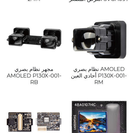
中文
نظام بصري AMOLED
مجهر نظام بصري
أحادي العين P130X-001-
AMOLED P130X-001-
RB
RM